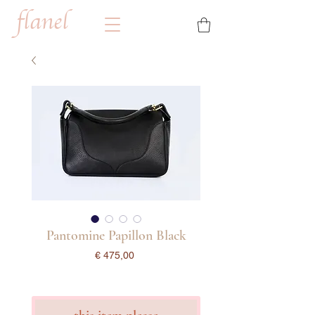
flanel
Pantomine Papillon Black
Prijs
€ 475,00
incl.Btw