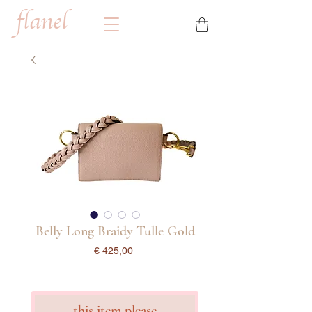
flanel
Belly Long Braidy Tulle Gold
Prijs
€ 425,00
incl.Btw
this item please