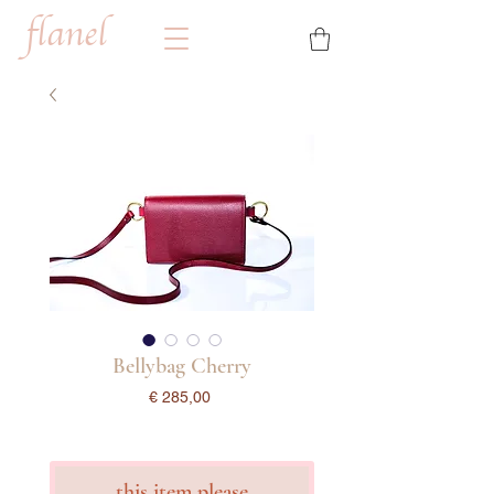
flanel
Bellybag Cherry
Prijs
€ 285,00
incl.Btw
this item please